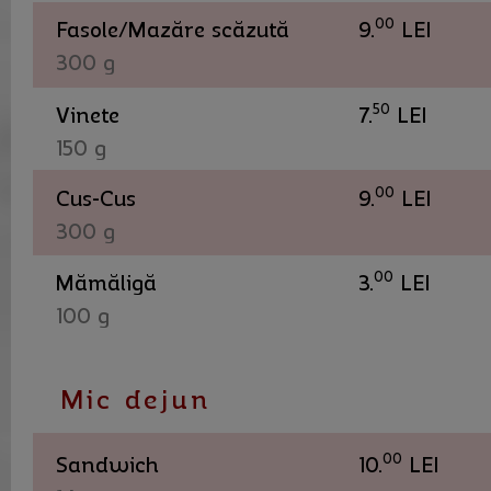
00
Fasole/Mazăre scăzută
9.
LEI
300 g
50
Vinete
7.
LEI
150 g
00
Cus-Cus
9.
LEI
300 g
00
Mămăligă
3.
LEI
100 g
Mic dejun
00
Sandwich
10.
LEI