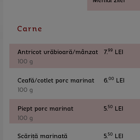
Meniul zilei
Carne
99
Antricot vrăbioară/mânzat
7.
LEI
100 g
00
Ceafă/cotlet porc marinat
6.
LEI
100 g
50
Piept porc marinat
5.
LEI
100 g
50
Scăriță marinată
5.
LEI