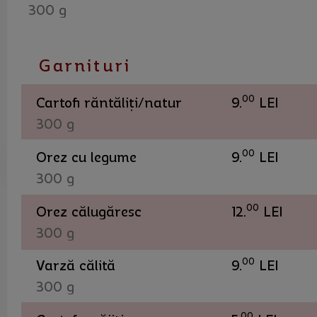
300 g
Garnituri
00
Cartofi răntăliți/natur
9.
LEI
300 g
00
Orez cu legume
9.
LEI
300 g
00
Orez călugăresc
12.
LEI
300 g
00
Varză călită
9.
LEI
300 g
00