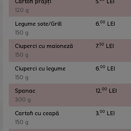
Cartofi prăjiți
5.
LEI
120 g
00
Legume sote/Grill
6.
LEI
150 g
50
Ciuperci cu maioneză
7.
LEI
150 g
00
Ciuperci cu legume
6.
LEI
150 g
00
Spanac
12.
LEI
300 g
00
Cartofi cu ceapă
3.
LEI
150 g