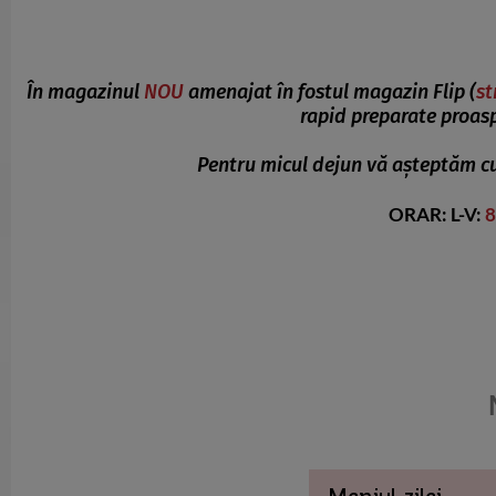
În magazinul
NOU
amenajat în fostul magazin Flip (
st
rapid preparate proasp
Pentru micul dejun vă așteptăm cu o
ORAR: L-V:
8