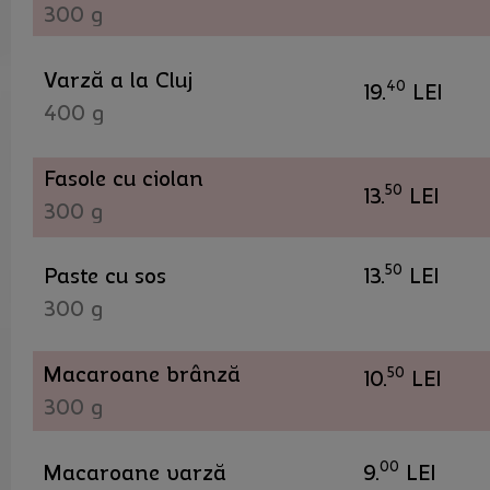
300 g
Varză a la Cluj
40
19.
LEI
400 g
Fasole cu ciolan
50
13.
LEI
300 g
50
Paste cu sos
13.
LEI
300 g
Macaroane brânză
50
10.
LEI
300 g
00
Macaroane varză
9.
LEI