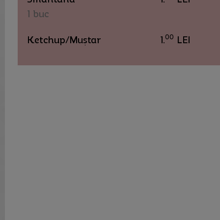
1 buc
00
Ketchup/Muștar
1.
LEI