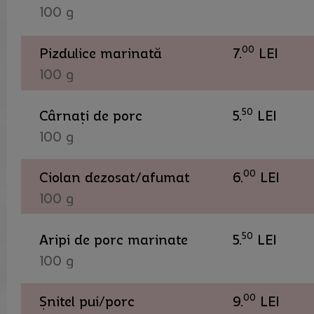
100 g
00
Pizdulice marinată
7.
LEI
100 g
50
Cârnați de porc
5.
LEI
100 g
00
Ciolan dezosat/afumat
6.
LEI
100 g
50
Aripi de porc marinate
5.
LEI
100 g
00
Șnitel pui/porc
9.
LEI